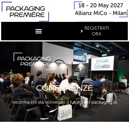
REGISTRATI
ORA
Conferenze
Incontra chi sta scrivendo il futuro del packaging di
lusso.