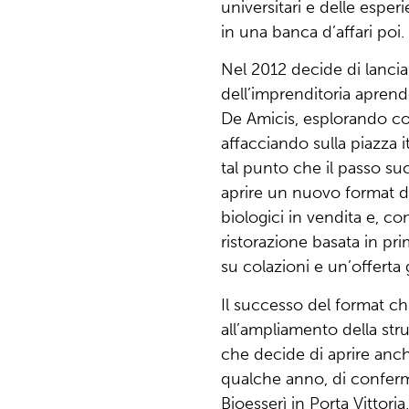
universitari e delle espe
in una banca d’affari poi.
Nel 2012 decide di lanci
dell’imprenditoria aprend
De Amicis, esplorando cos
affacciando sulla piazza i
tal punto che il passo su
aprire un nuovo format di
biologici in vendita e, co
ristorazione basata in pri
su colazioni e un’offerta 
Il successo del format ch
all’ampliamento della stru
che decide di aprire anch
qualche anno, di confer
Bioesserì in Porta Vittor