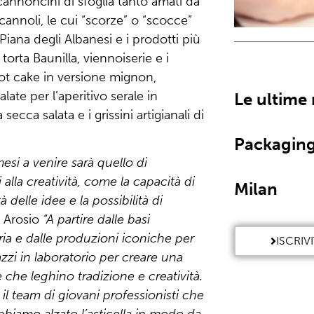
cannoncini di sfoglia tanto amati da
 cannoli, le cui “scorze” o “scocce”
iana degli Albanesi e i prodotti più
orta Baunilla, viennoiserie e i
rrot cake in versione mignon,
ate per l’aperitivo serale in
Le ultime
secca salata e i grissini artigianali di
Packaging
mesi a venire sarà quello di
 alla creatività, come la capacità di
Milan
ità delle idee e la possibilità di
 Arosio
“A partire dalle basi
eria e dalle produzioni iconiche per
ISCRIV
azzi in laboratorio per creare una
e che leghino tradizione e creatività.
 il team di giovani professionisti che
bbiamo alzato l’asticella in modo da