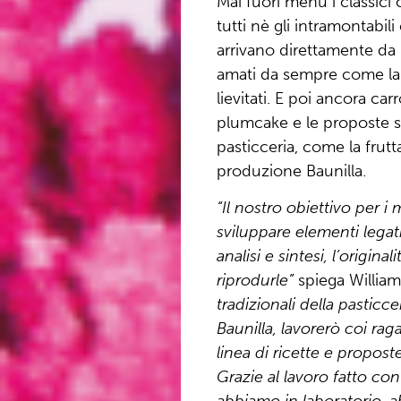
Mai fuori menu i classici 
tutti nè gli intramontabili
arrivano direttamente da P
amati da sempre come la t
lievitati. E poi ancora ca
plumcake e le proposte sal
pasticceria, come la frutta 
produzione Baunilla.
“Il nostro obiettivo per i 
sviluppare elementi legati
analisi e sintesi, l’original
riprodurle”
spiega William
tradizionali della pasticc
Baunilla, lavorerò coi rag
linea di ricette e propost
Grazie al lavoro fatto con
abbiamo in laboratorio, a