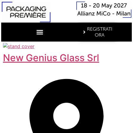
REGISTRATI
ORA
New Genius Glass Srl