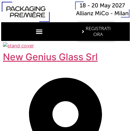
REGISTRATI
ORA
New Genius Glass Srl