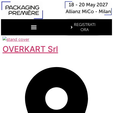
REGISTRATI
ORA
OVERKART Srl