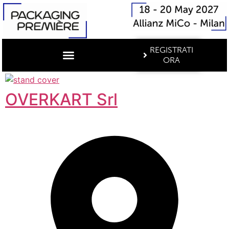
REGISTRATI
ORA
OVERKART Srl