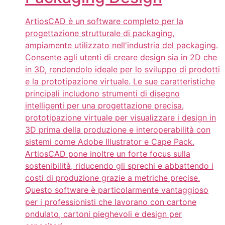
ArtiosCAD è un software completo per la
progettazione strutturale di packaging,
ampiamente utilizzato nell'industria del packaging.
Consente agli utenti di creare design sia in 2D che
in 3D, rendendolo ideale per lo sviluppo di prodotti
e la prototipazione virtuale. Le sue caratteristiche
principali includono strumenti di disegno
intelligenti per una progettazione precisa,
prototipazione virtuale per visualizzare i design in
3D prima della produzione e interoperabilità con
sistemi come Adobe Illustrator e Cape Pack.
ArtiosCAD pone inoltre un forte focus sulla
sostenibilità, riducendo gli sprechi e abbattendo i
costi di produzione grazie a metriche precise.
Questo software è particolarmente vantaggioso
per i professionisti che lavorano con cartone
ondulato, cartoni pieghevoli e design per