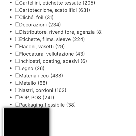
Cartellini, etichette tessute
(205)
Cartotecniche, scatolifici
(631)
Cliché, foil
(31)
Decorazioni
(234)
Distributore, rivenditore, agenzia
(8)
Etichette, films, sleeve
(224)
Flaconi, vasetti
(29)
Floccatura, vellutazione
(43)
Inchiostri, coating, adesivi
(6)
Legno
(26)
Materiali eco
(488)
Metallo
(68)
Nastri, cordoni
(162)
POP, POS
(241)
Packaging flessibile
(38)