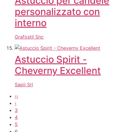
Astuccio per candele
personalizzato con
interno
Grafostil Snc
Astuccio Spirit -
Cheverny Excellent
Sapii Srl
‹‹
‹
3
4
5
6