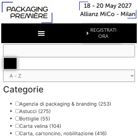
REGISTRATI
ORA
Filtri
Categorie
Agenzia di packaging & branding
(253)
Astucci
(275)
Bottiglie
(55)
Carta velina
(104)
Carta, cartoncino, nobilitazione
(416)