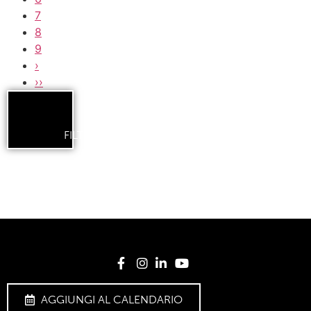
7
8
9
›
››
FILTERS
AGGIUNGI AL CALENDARIO