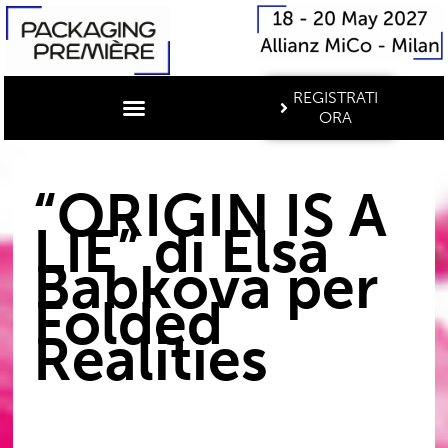
REGISTRATI
ORA
“ORIGIN IS A
LIE” di Elsa
Babkova per
Folded
Realities