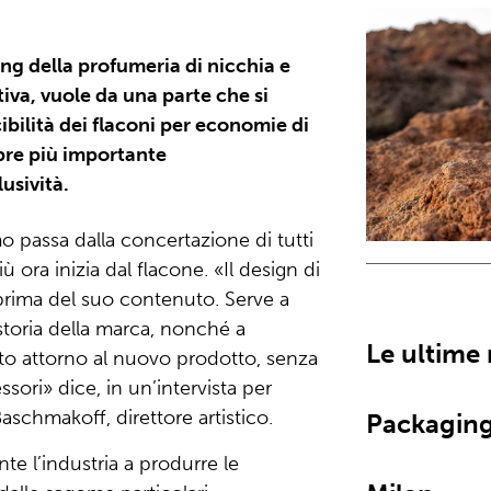
ng della profumeria di nicchia e
tiva, vuole da una parte che si
ibilità dei flaconi per economie di
mpre più importante
usività.
o passa dalla concertazione di tutti
ù ora inizia dal flacone. «Il design di
rima del suo contenuto. Serve a
storia della marca, nonché a
Le ultime
ato attorno al nuovo prodotto, senza
sori» dice, in un’intervista per
aschmakoff, direttore artistico.
Packaging
te l’industria a produrre le