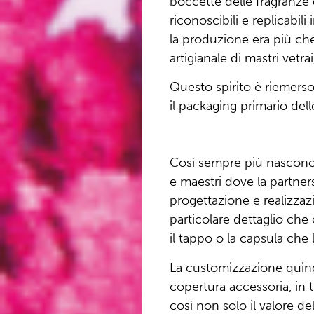
boccette delle fragranze 
riconoscibili e replicabil
la produzione era più che 
artigianale di mastri vetrai
Questo spirito è riemerso
il packaging primario dell
Così sempre più nascono 
e maestri dove la partner
progettazione e realizzaz
particolare dettaglio ch
il tappo o la capsula che 
La customizzazione quindi
copertura accessoria, in 
così non solo il valore de