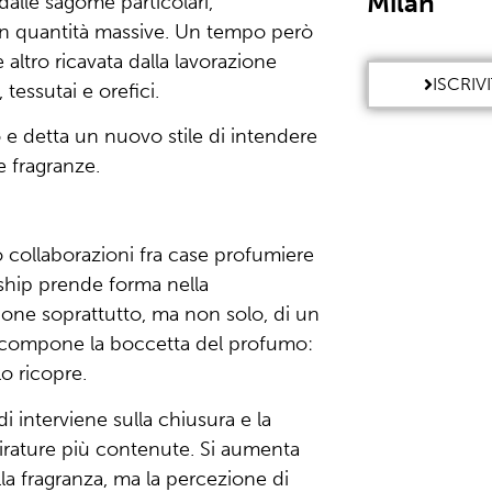
Milan
dalle sagome particolari,
i in quantità massive. Un tempo però
altro ricavata dalla lavorazione
ISCRIV
, tessutai e orefici.
 e detta un nuovo stile di intendere
e fragranze.
collaborazioni fra case profumiere
ship prende forma nella
ione soprattutto, ma non solo, di un
e compone la boccetta del profumo:
lo ricopre.
 interviene sulla chiusura e la
tirature più contenute. Si aumenta
lla fragranza, ma la percezione di