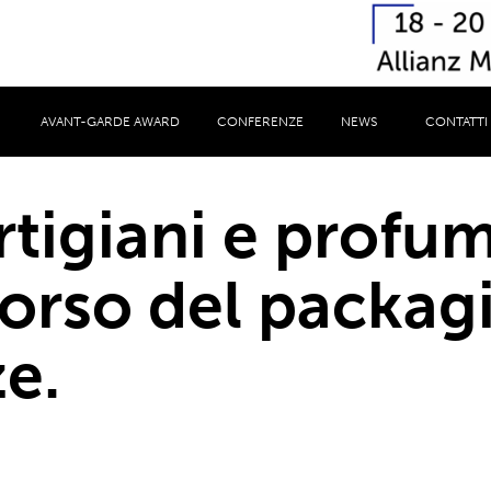
AVANT-GARDE AWARD
CONFERENZE
NEWS
CONTATTI
rtigiani e profume
orso del packagi
e.