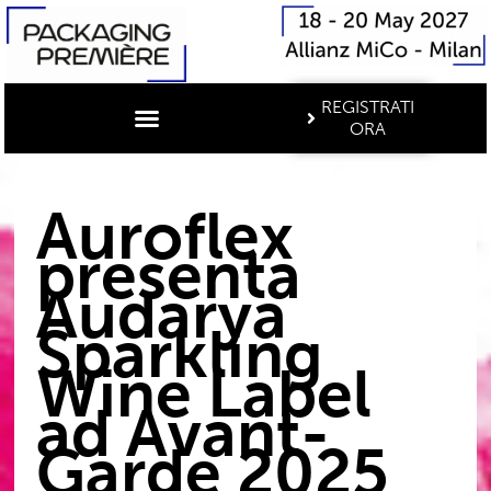
REGISTRATI
ORA
Auroflex
presenta
Audarya
Sparkling
Wine Label
ad Avant-
Garde 2025