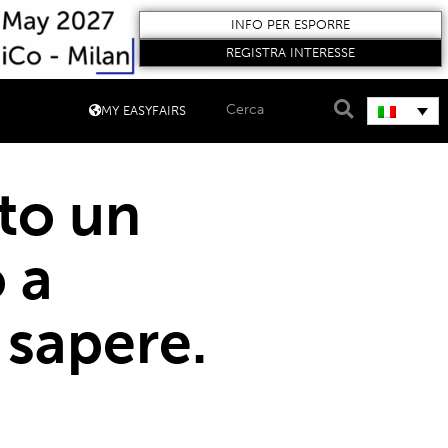
INFO PER ESPORRE
REGISTRA INTERESSE
MY EASYFAIRS
ato un
 a
 sapere.