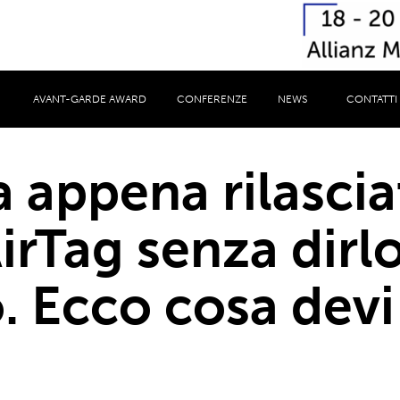
AVANT-GARDE AWARD
CONFERENZE
NEWS
CONTATTI
 appena rilasci
rTag senza dirlo
. Ecco cosa devi