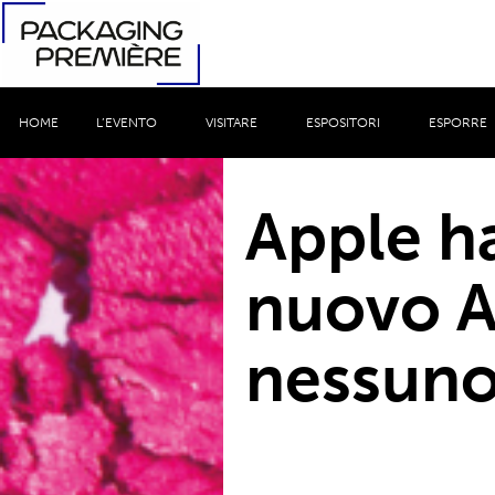
HOME
L’EVENTO
VISITARE
ESPOSITORI
ESPORRE
Apple ha
nuovo Ai
nessuno