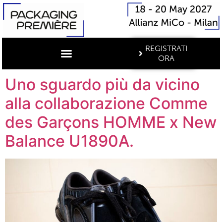
REGISTRATI
ORA
Uno sguardo più da vicino
alla collaborazione Comme
des Garçons HOMME x New
Balance U1890A.