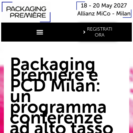
REGISTRATI
ORA
Packaging
Première e
PCD Milan:
un
programma
conferenze
ad alto tasso