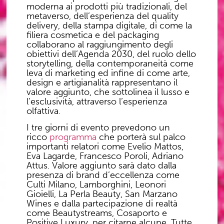
moderna ai prodotti più tradizionali, del
metaverso
, dell’esperienza del
quality
delivery
, della
stampa digitale
, di come la
filiera cosmetica e del packaging
collaborano al raggiungimento degli
obiettivi dell’Agenda 2030
, del ruolo dello
storytelling
, della
contemporaneità
come
leva di marketing ed infine di come
arte,
design e artigianalità rappresentano il
valore aggiunto
, che sottolinea il lusso e
l’esclusività, attraverso
l’esperienza
olfattiva
.
I tre giorni di evento prevedono un
ricco
programma
che porterà sul palco
importanti relatori come
Evelio Mattos,
Eva Lagarde, Francesco Poroli, Adriano
Attus
. Valore aggiunto sarà dato dalla
presenza di
brand d’eccellenza
come
Culti Milano, Lamborghini, Leonori
Gioielli, La Perla Beauty, San Marzano
Wines
e dalla partecipazione di realtà
come
Beautystreams, Cosaporto e
Positive Luxury
, per citarne alcune. Tutte