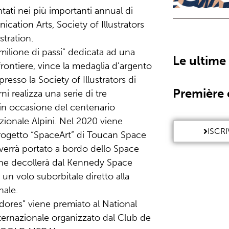
tati nei più importanti annual di
ation Arts, Society of Illustrators
tration.
 milione di passi” dedicata ad una
Le ultime
ontiere, vince la medaglia d’argento
presso la Society of Illustrators di
Première 
 realizza una serie di tre
 in occasione del centenario
zionale Alpini. Nel 2020 viene
ISCRI
progetto “SpaceArt” di Toucan Space
 verrà portato a bordo dello Space
che decollerà dal Kennedy Space
un volo suborbitale diretto alla
nale.
adores” viene premiato al National
nternazionale organizzato dal Club de