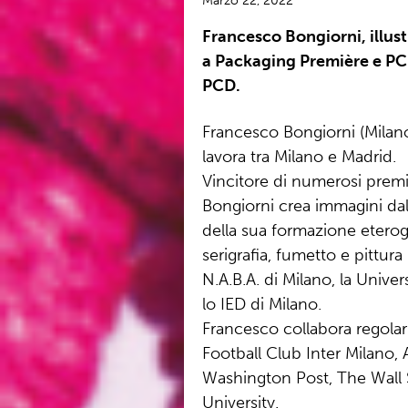
Marzo 22, 2022
Francesco Bongiorni, illust
a Packaging Première e PCD
PCD.
Francesco Bongiorni (Milano
lavora tra Milano e Madrid.
Vincitore di numerosi premi i
Bongiorni crea immagini dal 
della sua formazione eterog
serigrafia, fumetto e pittura
N.A.B.A. di Milano, la Unive
lo IED di Milano.
Francesco collabora regol
Football Club Inter Milano, 
Washington Post, The Wall S
University.