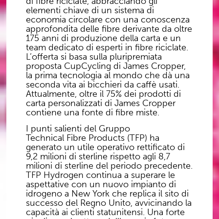
di fibre riciclate, abbracciando gli
elementi chiave di un sistema di
economia circolare con una conoscenza
approfondita delle fibre derivante da oltre
175 anni di produzione della carta e un
team dedicato di esperti in fibre riciclate.
L’offerta si basa sulla pluripremiata
proposta CupCycling di James Cropper,
la prima tecnologia al mondo che dà una
seconda vita ai bicchieri da caffè usati.
Attualmente, oltre il 75% dei prodotti di
carta personalizzati di James Cropper
contiene una fonte di fibre miste.
I punti salienti del Gruppo
Technical Fibre Products (TFP) ha
generato un utile operativo rettificato di
9,2 milioni di sterline rispetto agli 8,7
milioni di sterline del periodo precedente.
TFP Hydrogen continua a superare le
aspettative con un nuovo impianto di
idrogeno a New York che replica il sito di
successo del Regno Unito, avvicinando la
capacità ai clienti statunitensi. Una forte