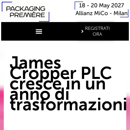
REGISTRATI
ORA
James
Cropper PLC
cresce in un
anno di
trasformazioni