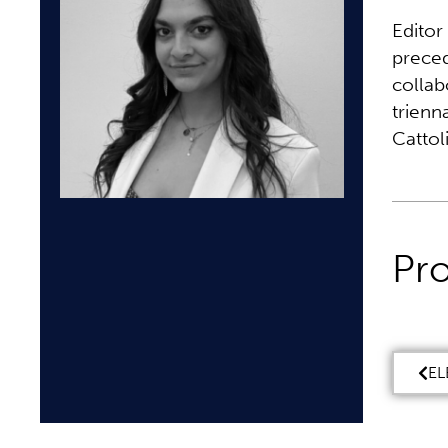
Editor
preced
collab
trienn
Cattol
Pr
EL