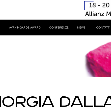
AVANT-GARDE AWARD
CONFERENZE
NEWS
CONTATTI
Speaker
iorgia Dall