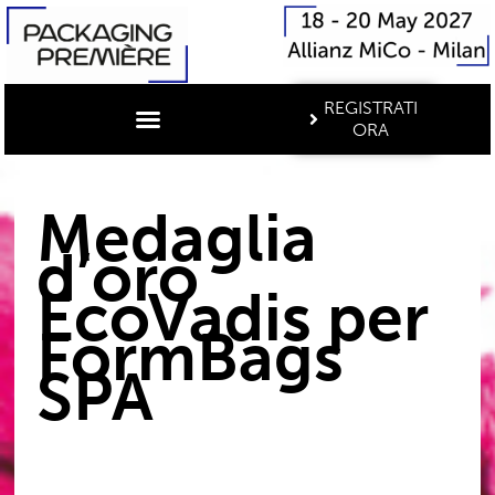
REGISTRATI
ORA
Medaglia
d’oro
EcoVadis per
FormBags
SPA