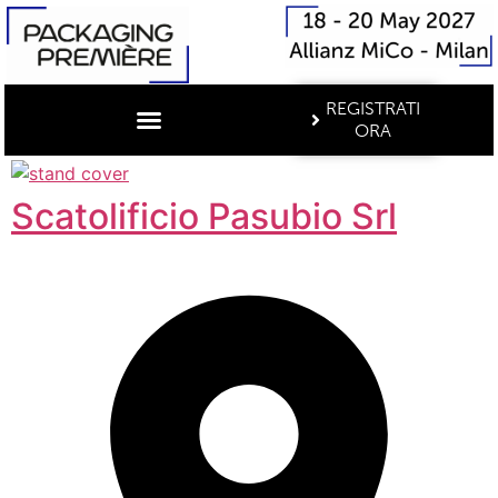
REGISTRATI
ORA
Scatolificio Pasubio Srl