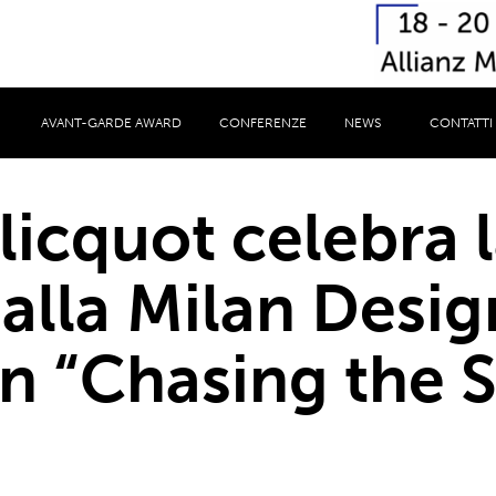
AVANT-GARDE AWARD
CONFERENZE
NEWS
CONTATTI
icquot celebra l
 alla Milan Desi
n “Chasing the 