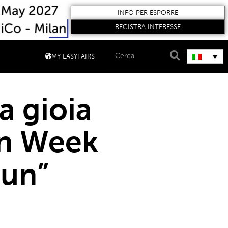
INFO PER ESPORRE
REGISTRA INTERESSE
MY EASYFAIRS
a gioia
gn Week
Sun”