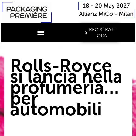
REGISTRATI
ORA
Rolls-Royce
si lancia nella
profumeria…
per
automobili