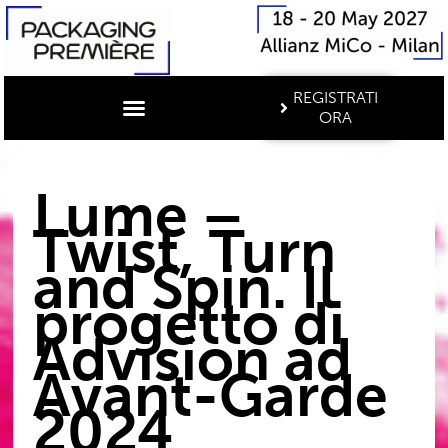
REGISTRATI
ORA
Lume –
Twist, Turn
and Spin. Il
progetto di
Advision ad
Avant-Garde
2024