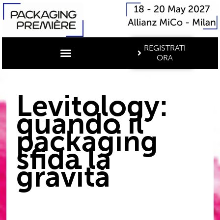
REGISTRATI
ORA
Levitology:
quando il
packaging
sfida la
gravità