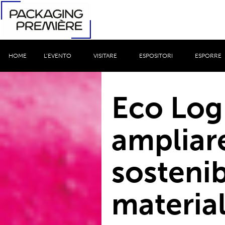
HOME
L’EVENTO
VISITARE
ESPOSITORI
ESPORRE
Eco Logi
ampliare
sostenib
material