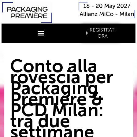
REGISTRATI
ORA
Conto alla
rovescia per
Packaging
Première &
PCD Milan:
tra due
settimane