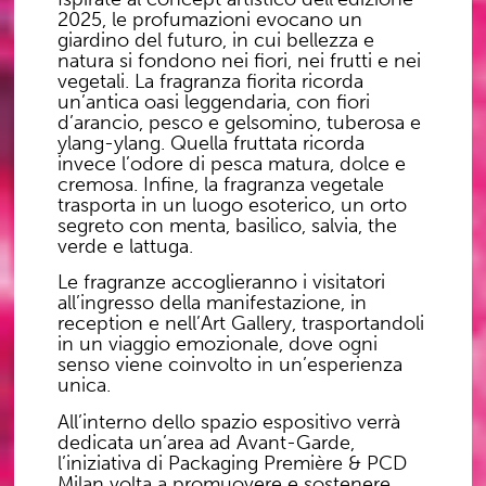
2025, le profumazioni evocano un
giardino del futuro, in cui bellezza e
natura si fondono nei fiori, nei frutti e nei
vegetali. La fragranza fiorita ricorda
un’antica oasi leggendaria, con fiori
d’arancio, pesco e gelsomino, tuberosa e
ylang-ylang. Quella fruttata ricorda
invece l’odore di pesca matura, dolce e
cremosa. Infine, la fragranza vegetale
trasporta in un luogo esoterico, un orto
segreto con menta, basilico, salvia, the
verde e lattuga.
Le fragranze accoglieranno i visitatori
all’ingresso della manifestazione, in
reception e nell’Art Gallery, trasportandoli
in un viaggio emozionale, dove ogni
senso viene coinvolto in un’esperienza
unica.
All’interno dello spazio espositivo verrà
dedicata un’area ad Avant-Garde,
l’iniziativa di Packaging Première & PCD
Milan volta a promuovere e sostenere