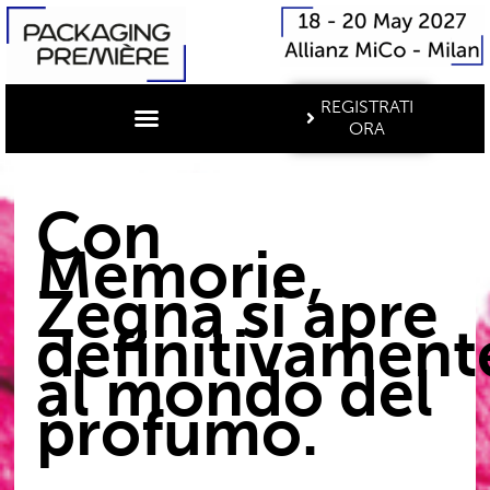
REGISTRATI
ORA
Con
Memorie,
Zegna si apre
definitivament
al mondo del
profumo.