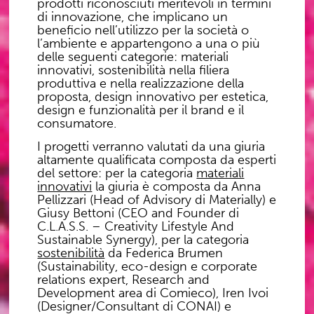
prodotti riconosciuti meritevoli in termini
di innovazione
, che implicano un
beneficio nell’utilizzo per la società o
l’ambiente e appartengono a una o più
delle seguenti categorie:
materiali
innovativi
,
sostenibilità
nella filiera
produttiva e nella realizzazione della
proposta,
design
innovativo per estetica,
design e funzionalità per il brand e il
consumatore.
I progetti verranno valutati da una
giuria
altamente qualificata
composta da esperti
del settore: per la categoria
materiali
innovativi
la giuria è composta da
Anna
Pellizzari
(Head of Advisory di Materially) e
Giusy Bettoni
(CEO and Founder di
C.L.A.S.S. – Creativity Lifestyle And
Sustainable Synergy), per la categoria
sostenibilità
da
Federica Brumen
(Sustainability, eco-design e corporate
relations expert, Research and
Development area di Comieco),
Iren Ivoi
(Designer/Consultant di CONAI) e