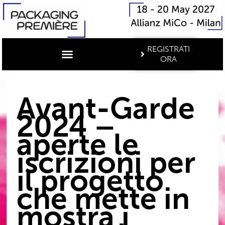
REGISTRATI
ORA
Avant-Garde
2024 –
aperte le
iscrizioni per
il progetto
che mette in
mostra i