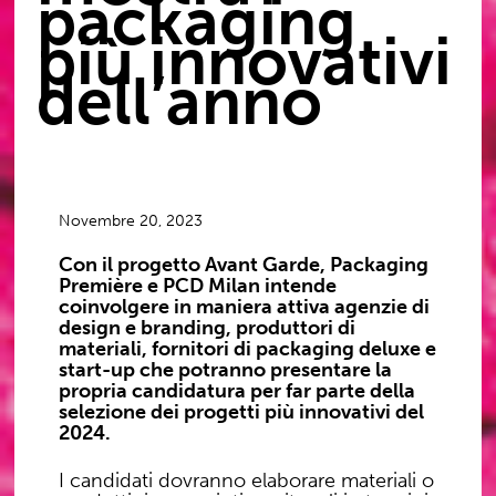
packaging
più innovativi
dell’anno
Novembre 20, 2023
Con il progetto
Avant Garde
, Packaging
Première e PCD Milan intende
coinvolgere in maniera attiva
agenzie di
design e branding
,
produttori di
materiali
,
fornitori di packaging deluxe
e
start-up
che potranno presentare la
propria candidatura per far parte della
selezione dei progetti più innovativi del
2024.
I candidati dovranno elaborare
materiali
o