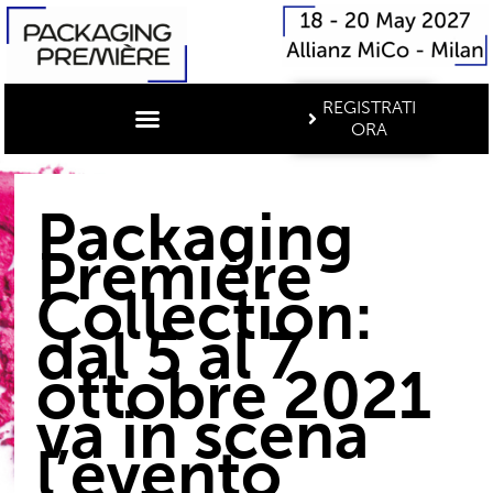
REGISTRATI
ORA
Packaging
Première
Collection:
dal 5 al 7
ottobre 2021
va in scena
l’evento