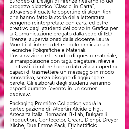
Europeo di Design di Firenze nell’ambito del
progetto didattico “Classici in Carta”,
attraverso il quale le copertine di alcuni libri
che hanno fatto la storia della letteratura
vengono reinterpretate con carta ed estro
creativo dagli studenti del corso in Grafica per
la Comunicazione erogato dalla sede di IED
Firenze, supervisionati dalla docente Laura
Moretti all’interno del modulo dedicato alle
Tecniche Poligrafiche e Materiali.
L’osservazione e lo studio di questo materiale,
la manipolazione con tagli, piegature, rilievi e
contrasti di colore hanno dato vita a copertine
capaci di trasmettere un messaggio in modo
innovativo, senza bisogno di aggiungere
parole. Gli elaborati degli studenti verranno
esposti durante l’evento in un corner
dedicato.
Packaging Première Collection vedrà la
partecipazione di: Albertin Alcide E Figli,
Artecarta Italia, Bernadet, B-Lab, Bulgarelli
Production, Contecolor, Crcart, Dienpi, Dreyer
Kliche, Due Emme Pack, Etichettificio