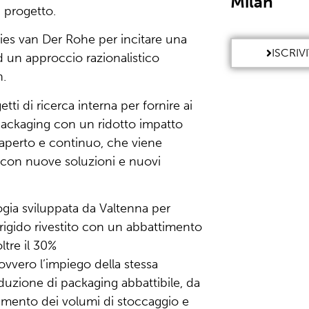
Milan
n progetto.
ies van Der Rohe per incitare una
ISCRIV
ed un approccio razionalistico
n.
ti di ricerca interna per fornire ai
i packaging con un ridotto impatto
aperto e continuo, che viene
ta con nuove soluzioni e nuovi
ogia sviluppata da Valtenna per
rigido rivestito con un abbattimento
ltre il 30%
ovvero l’impiego della stessa
duzione di packaging abbattibile, da
imento dei volumi di stoccaggio e