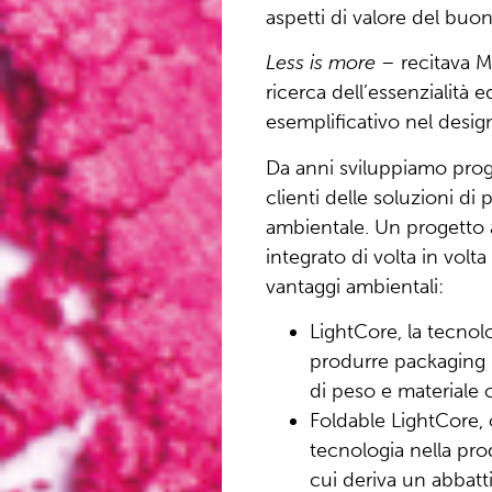
aspetti di valore del buo
Less is more –
recitava M
ricerca dell’essenzialità 
esemplificativo nel desig
Da anni sviluppiamo proget
clienti delle soluzioni d
ambientale. Un progetto 
integrato di volta in vol
vantaggi ambientali:
LightCore, la tecnol
produrre packaging 
di peso e materiale o
Foldable LightCore, 
tecnologia nella pro
cui deriva un abbatt