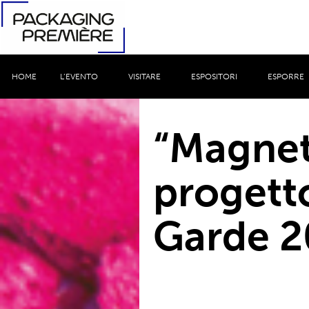
HOME
L’EVENTO
VISITARE
ESPOSITORI
ESPORRE
“Magnet 
progett
Garde 2