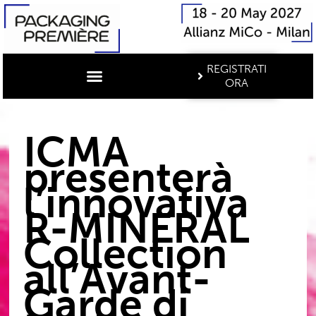
REGISTRATI
ORA
ICMA
presenterà
l’innovativa
R-MINERAL
Collection
all’Avant-
Garde di