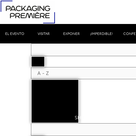
EL EVENTO
VISITAR
EXPONER
¡IMPERDIBLE!
CONFE
Filtros
SHOW RESULTS