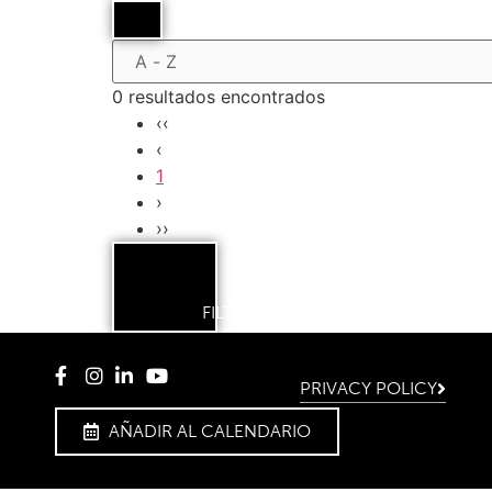
0 resultados encontrados
‹‹
‹
1
›
››
FILTERS
PRIVACY POLICY
AÑADIR AL CALENDARIO