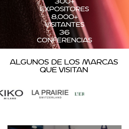
300
+
expositores
8,000
+
visitantes
36
conferencias
Algunos de los marcas
que visitan