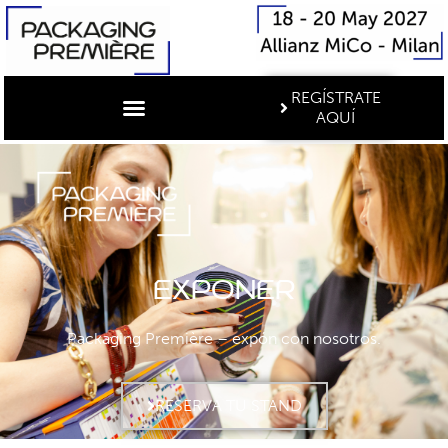
REGÍSTRATE
AQUÍ
Exponer
Packaging Première – expón con nosotros.
RESERVA TU STAND