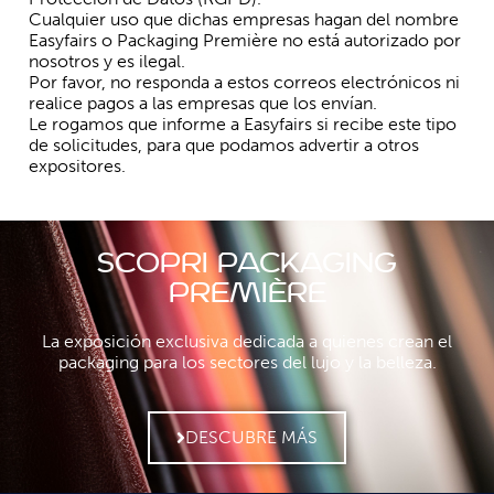
Cualquier uso que dichas empresas hagan del nombre
Easyfairs o Packaging Première no está autorizado por
nosotros y es ilegal.
Por favor, no responda a estos correos electrónicos ni
realice pagos a las empresas que los envían.
Le rogamos que informe a Easyfairs si recibe este tipo
de solicitudes, para que podamos advertir a otros
expositores.
SCOPRI PACKAGING
PREMIèRE
La exposición exclusiva dedicada a quienes crean el
packaging para los sectores del lujo y la belleza.
DESCUBRE MÁS