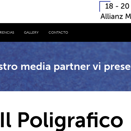
RENCIAS
GALLERY
CONTACTO
stro media partner vi prese
Il Poligrafico