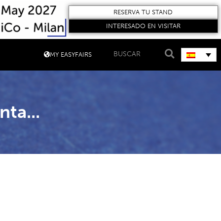
RESERVA TU STAND
INTERESADO EN VISITAR
MY EASYFAIRS
nta...