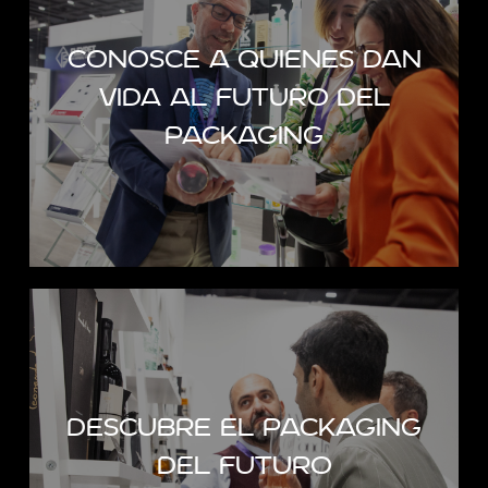
proveedores de
packaging
CONOSCE A QUIENES DAN
seleccionados.
VIDA AL FUTURO DEL
La artesanía y la tecnología se unen
PACKAGING
para dar vida a un packaging único: el
tuyo.
DESCUBRE MÁS
Entra en la nueva
Discovery Zone.
El espacio dedicado a las start-ups,
DESCUBRE EL PACKAGING
donde podrás conocer de primera
DEL FUTURO
mano proyectos, materiales y
tecnologías que te llevarán al futuro del