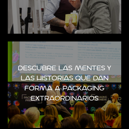
packaging
DESCUBRE MÁS
Conferencias y
debates
DESCUBRE LAS MENTES Y
Dos salas de conferencias para
LAS HISTORIAS QUE DAN
descubrir el futuro del diseño, la
FORMA A PACKAGING
sostenibilidad, el lujo y la belleza junto
a las principales marcas y expertos del
EXTRAORDINARIOS
sector.
DESCUBRE MÁS